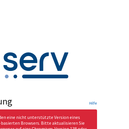
ung
Hilfe
den eine nicht unterstützte Version eines
asierten Browsers. Bitte aktualisieren Sie
rowser auf eine Chromium-Version 138 oder